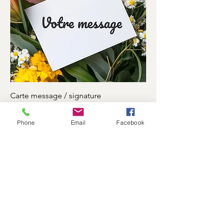
Carte message / signature
Ruban motuaire
Prix
Prix
0,00 €
7,00 €
Phone
Email
Facebook
Log In
Flower Shop