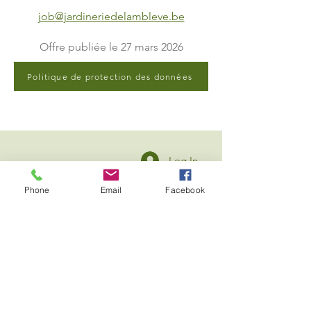
job@jardineriedelambleve.be
Offre publiée le 27 mars 2026
Politique de protection des données
Log In
Flower Shop
Phone
Email
Facebook
Follow
Menu rapide