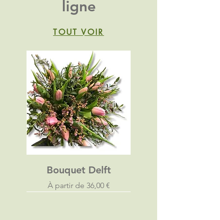
ligne
TOUT VOIR
Bouquet Delft
Prix promotionnel
À partir de
36,00 €