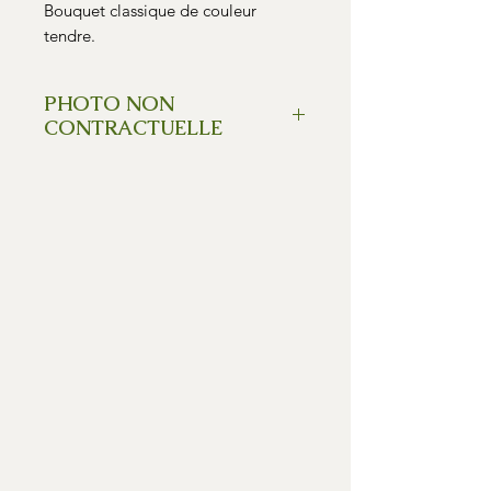
Bouquet classique de couleur
tendre.
PHOTO NON
CONTRACTUELLE
Chaque création florale est unique.
Le produit reçu pourra différer de la
photo selon la saison, la
disponibilité des fleurs ou la
variabilité de leurs prix liée à la
demande, certaines variétés
peuvent êtres remplacées - toujours
dans le même esprit, style et
qualité.
Nous nous engageons à vous offrir
le meilleur effet visuel au meilleur
rapport qualité prix.