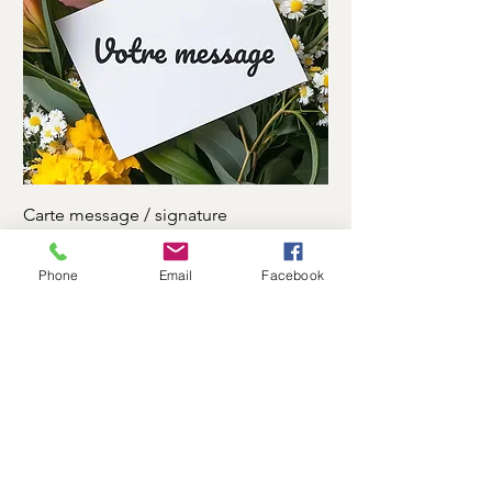
Carte message / signature
Ruban motuaire
Prix
Prix
0,00 €
7,00 €
Phone
Email
Facebook
Log In
Flower Shop