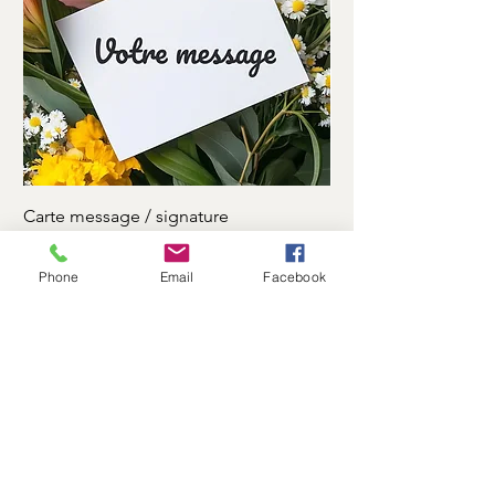
Carte message / signature
Ruban motuaire
Prix
Prix
0,00 €
7,00 €
Phone
Email
Facebook
Log In
Flower Shop