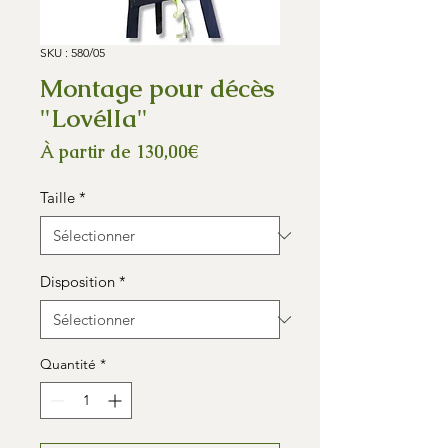
SKU : 580/05
Montage pour décès
"LovélIa"
Prix
À partir de
130,00€
promotionnel
Taille
*
Disposition
*
Quantité
*