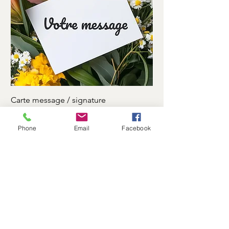
Carte message / signature
Ruban motuaire
Prix
Prix
0,00 €
7,00 €
Phone
Email
Facebook
Log In
Flower Shop