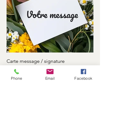
Carte message / signature
Ruban motuaire
Prix
Prix
0,00 €
7,00 €
Phone
Email
Facebook
Log In
Flower Shop