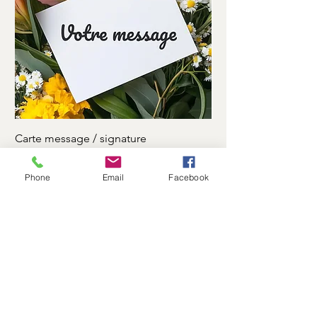
Carte message / signature
Ruban motuaire
Prix
Prix
0,00 €
7,00 €
Phone
Email
Facebook
Log In
Flower Shop